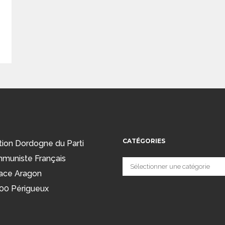
CATÉGORIES
tion Dordogne du Parti
muniste Français
Catégories
ace Aragon
00 Périgueux