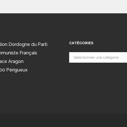
CATÉGORIES
tion Dordogne du Parti
muniste Français
Catégories
ace Aragon
00 Périgueux