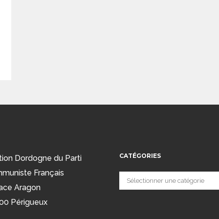
CATÉGORIES
tion Dordogne du Parti
muniste Français
Catégories
ace Aragon
00 Périgueux